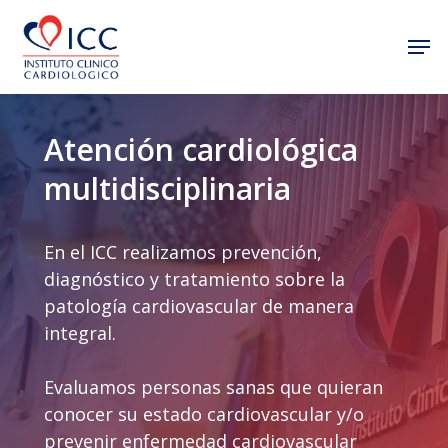
Skip
Men
to
Close
main
Menu
content
Atención cardiológica
multidisciplinaria
En el ICC realizamos prevención,
diagnóstico y tratamiento sobre la
patología cardiovascular de manera
integral.
Evaluamos personas sanas que quieran
conocer su estado cardiovascular y/o
prevenir enfermedad cardiovascular